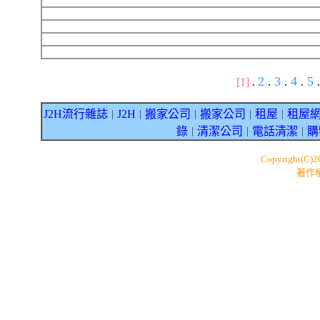
2
3
4
5
[1]
.
.
.
.
.
J2H流行雜誌
J2H
搬家公司
搬家公司
租屋
租屋
｜
｜
｜
｜
｜
錄
清潔公司
電話清潔
購
｜
｜
｜
Copyright(C)
著作