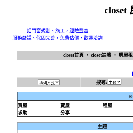
clos
鋁門窗規劃、施工，經驗豐富
服務嚴謹、保固完善，免費估價，歡迎洽詢
closet首頁
‧
closet論壇
‧
房屋
搜尋:
※
買屋
賣屋
租屋
求助
分享
主題