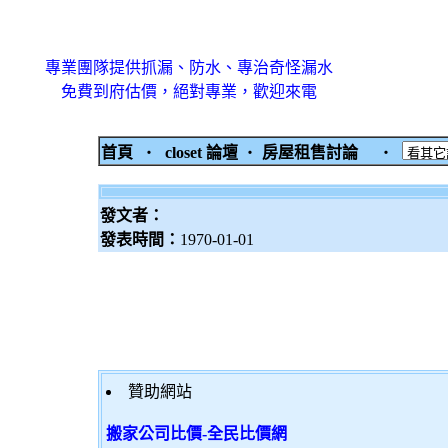
專業團隊提供抓漏、防水、專治奇怪漏水
免費到府估價，絕對專業，歡迎來電
首頁
‧
closet 論壇
‧
房屋租售討論
‧
發文者：
發表時間：
1970-01-01
贊助網站
搬家公司比價-全民比價網