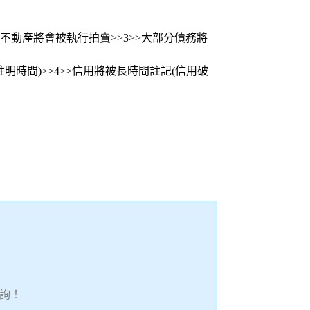
若有不動產將會被執行拍賣>>3>>大部分債務將
註明時間)>>4>>信用將被長時間註記(信用破
詢！