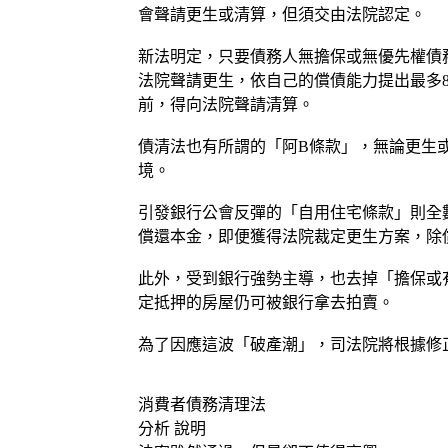
會聲請更生或清算，但須交由法院認定。
新法明定，只要債務人無擔保或無優先權債務
法院聲請更生，依自己的償債能力提出最多
前，得向法院聲請清算。
債清法也有所謂的「阿B條款」，無論更生
境。
引發銀行公會反彈的「自用住宅條款」則全
償還本金，即便獲得法院裁定更生方案，除
此外，受到銀行強勢主導，也去掉「擔保或
定抵押的房屋仍可被銀行拿去拍賣。
為了因應這波「破產潮」，司法院將根據修
消費者債務清理法
分析 說明