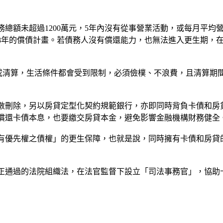
總額未超過1200萬元，5年內沒有從事營業活動，或每月平均
8年的償債計畫。若債務人沒有償還能力，也無法進入更生期，
或清算，生活條件都會受到限制，必須儉樸、不浪費，且清算期
數刪除，另以房貸定型化契約規範銀行，亦即同時背負卡債和房
償還卡債本息，也要繳交房貸本金，避免影響金融機構財務健全
有優先權之債權」的更生保障，也就是說，同時擁有卡債和房貸
正通過的法院組織法，在法官監督下設立「司法事務官」，協助