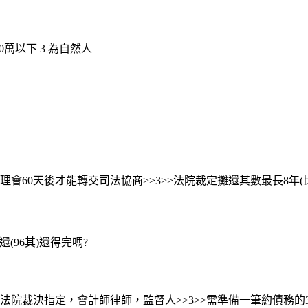
0萬以下 3 為自然人
理會60天後才能轉交司法協商>>3>>法院裁定攤還其數最長8年(比
(96其)還得完嗎?
有法院裁決指定，會計師律師，監督人>>3>>需準備一筆約債務的3成