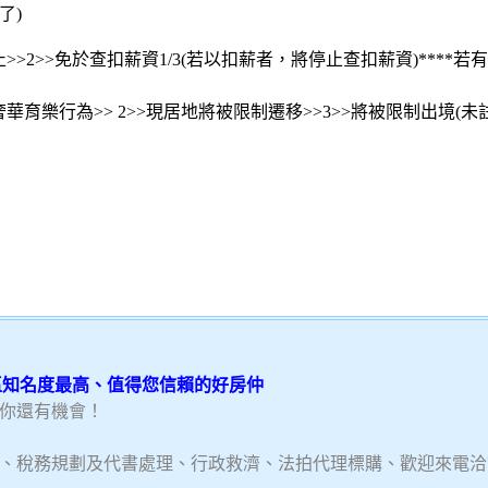
了)
>>2>>免於查扣薪資1/3(若以扣薪者，將停止查扣薪資)****
華育樂行為>> 2>>現居地將被限制遷移>>3>>將被限制出境(未
特區知名度最高、值得您信賴的好房仲
你還有機會！
、稅務規劃及代書處理、行政救濟、法拍代理標購、歡迎來電洽