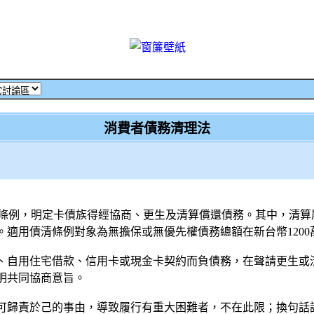
消費者債務清理法
理條例，明定卡債族得經協商、更生及清算償還債務。其中，清算
適用債清條例對象為無擔保或無優先權債務總額在新台幣120
、自用住宅借款、信用卡或現金卡契約而負債務，在聲請更生或
明共同協商意旨。
可歸責於己的事由，導致履行有重大困難者，不在此限；換句話說