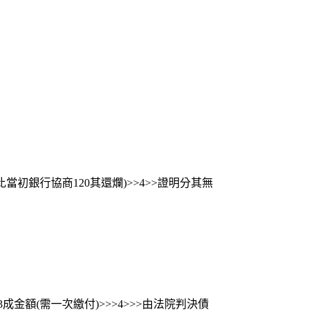
當初銀行協商120其還爛)>>4>>證明分其無
金額(需一次繳付)>>>4>>>由法院判決債