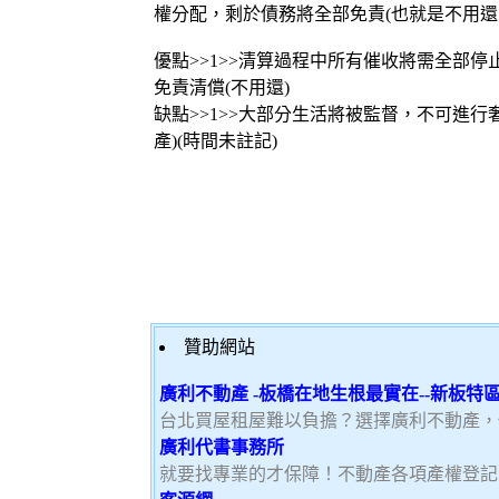
權分配，剩於債務將全部免責(也就是不用還
優點>>1>>清算過程中所有催收將需全部停止
免責清償(不用還)
缺點>>1>>大部分生活將被監督，不可進行奢
產)(時間未註記)
贊助網站
廣利不動產 -板橋在地生根最實在--新板
台北買屋租屋難以負擔？選擇廣利不動產，
廣利代書事務所
就要找專業的才保障！不動產各項產權登記