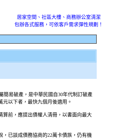
居家空間、社區大樓、商務辦公室清潔
包辦各式服務，可依客戶需求彈性規劃！
屬簡易破產，是中華民國自30年代制訂破產
0萬元以下者，最快九個月後適用。
清算前，應提出債權人清冊，以書面向最大
，已談成債務協商的22萬卡債族，仍有機