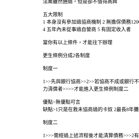
法案雖然通過，但是卻不值得高興
五大限制
1 本身沒有參加過協商機制 2 無擔保債務120
4 五年內未從事過自營商 5 有固定收入者
當你有以上條件，才能往下辦理
更生條例分成2各制度
制度一
1>>先與銀行協商>>2>>若協商不成或銀行不
力清償者>>>>才能進入更生條例制度二
優點>無優點可言
缺點>1只是在救未協商過的卡奴 2最長8年攤還
制度二
1>>>需經過上述流程後才能清算債務>>>2