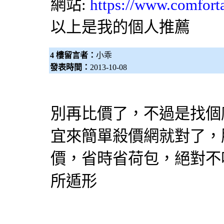
網站:
https://www.comfort
以上是我的個人推薦
4 樓留言者：
小乖
發表時間：
2013-10-08
別再
比價
了，不過是找個
宜來簡單
殺價網
就對了，
價
，省時省荷包，絕對不
所遁形