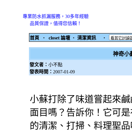
專業防水抓漏服務，30多年經驗
品質保證，值得您信賴！
首頁
‧
closet 論壇
‧
清潔資訊
‧
神奇小
發文者：
小不點
發表時間：
2007-01-09
小蘇打除了味道嘗起來鹹
面目嗎？告訴你！它可是
的清潔、打掃、料理聖品