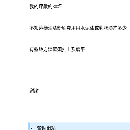
我的坪數約30坪
不知這樣油漆粉刷費用用水泥漆或乳膠漆約多少
有些地方牆壁須批土及磨平
謝謝
贊助網站