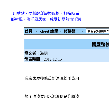
用壁貼、壁紙輕鬆變換風格，打造時尚
鄉村風、海洋風居家，感受初夏熱情洋溢
首頁
‧
closet 論壇
‧
修繕館
‧
舊屋整
發文者：
海玥
發表時間：
2012-12-15
我家舊屋整修重新油漆粉刷費用
想問油漆要用水泥漆還是乳膠漆