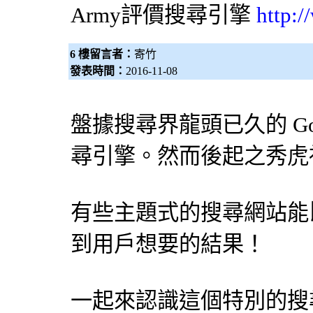
Army評價
搜尋引擎
http:
6 樓留言者：
寄竹
發表時間：
2016-11-08
盤據搜尋界龍頭已久的 Go
尋引擎
。然而後起之秀虎
有些主題式的搜尋網站能比 
到用戶想要的結果！
一起來認識這個特別的
搜