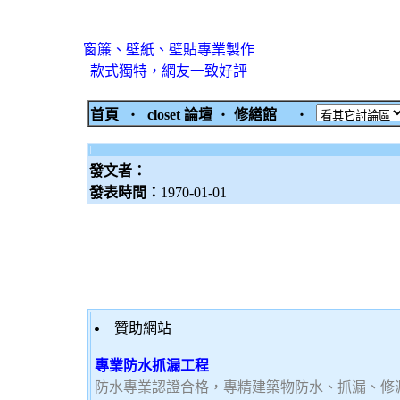
窗簾、壁紙、壁貼專業製作
款式獨特，網友一致好評
首頁
‧
closet 論壇
‧
修繕館
‧
發文者：
發表時間：
1970-01-01
贊助網站
專業防水抓漏工程
防水專業認證合格，專精建築物防水、抓漏、修