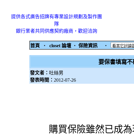
提供各式廣告招牌有專業設計規劃及製作團
隊
銀行業者共同供應契約廠商，歡迎洽詢
首頁
‧
closet 論壇
‧
保險資訊
‧
要保書填寫不
發文者：
吐絲男
發表時間：
2012-07-26
購買
保險
雖然已成為