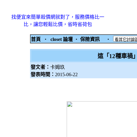
找便宜來簡單殺價網就對了，服務價格比一
比，讓您輕鬆比價，省時省荷包
首頁
‧
closet 論壇
‧
保險資訊
‧
這「12種車禍
發文者：
卡姆玖
發表時間：
2015-06-22