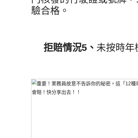
驗合格。
拒賠情況5、
未按時年