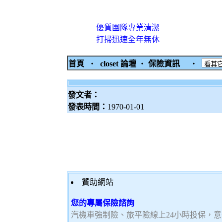
優質團隊專業清潔
打掃迅速全年無休
首頁
‧
closet 論壇
‧
保險資訊
‧
發文者：
發表時間：
1970-01-01
贊助網站
您的專屬保險諮詢
汽機車強制險、旅平險線上24小時投保，