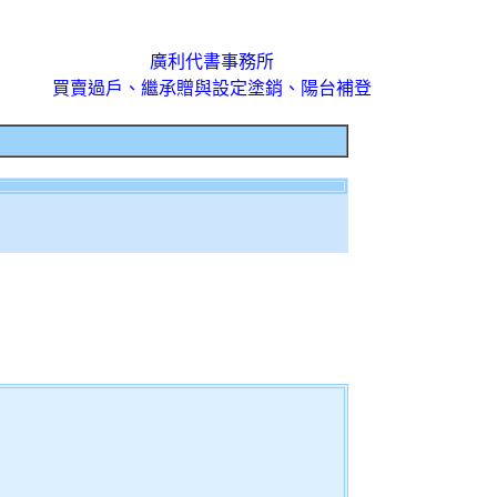
廣利代書事務所
買賣過戶、繼承贈與設定塗銷、陽台補登