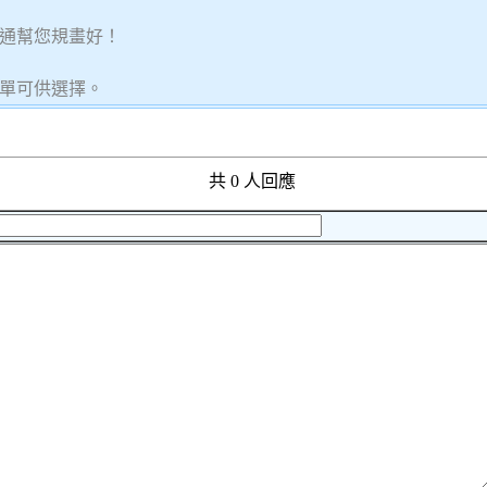
通幫您規畫好！
單可供選擇。
共 0 人回應