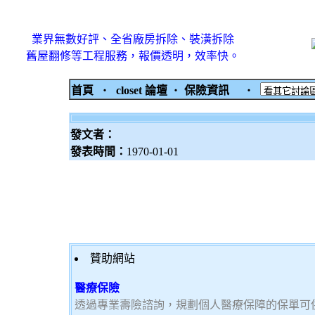
業界無數好評、全省廠房拆除、裝潢拆除
舊屋翻修等工程服務，報價透明，效率快。
首頁
‧
closet 論壇
‧
保險資訊
‧
發文者：
發表時間：
1970-01-01
贊助網站
醫療保險
透過專業壽險諮詢，規劃個人醫療保障的保單可