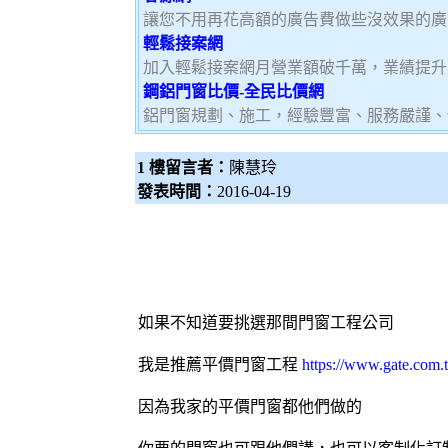
讓您不用再花高額的廣告費做些沒效果的廣
輕鬆接案網
加入輕鬆接案網月營業額破千萬，業績提升5
鋼鋁門窗比價-全民比價網
鋁門窗規劃、施工，經驗豐富、服務嚴謹、
1 樓留言者：
陳慧玲
發表時間：
2016-04-19
如果不知道要挑選那間
門窗工程
公司
我是推薦平價
門窗工程
https://www.gate.com.
因為我家的平價門窗都他們做的