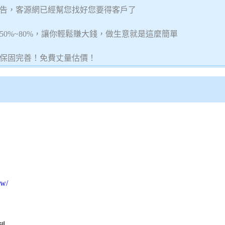
告，客源網已經幫您找好您要得客戶了
0%~80%，讓你輕鬆賺大錢，做生意就是這麼簡單
保固完善！免費丈量估價！
tw/