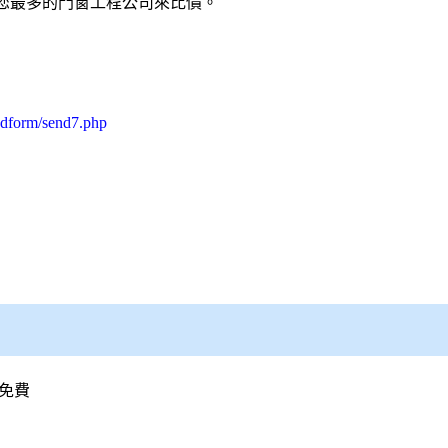
您最多的門窗工程公司來比價。
cdform/send7.php
免費