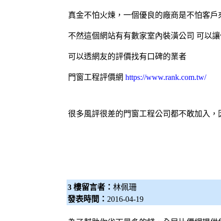
真金不怕火煉，一個優良的廠商是不怕客戶
不然這個網站有有數家室內裝潢公司 可以讓
可以透網友的評價找有口碑的業者
門窗工程
評價網
https://www.rank.com.tw/
很多風評很差的
門窗工程
公司都不敢加入，
3 樓留言者：
林佩珊
發表時間：
2016-04-19