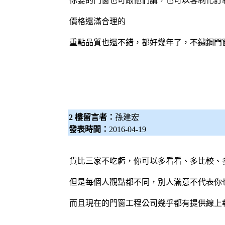
你要的門窗也可跟他們講，也可以客制化訂
價格還滿合理的
重點品質也還不錯，都好幾年了，不鏽鋼門
2 樓留言者：
孫建宏
發表時間：
2016-04-19
貨比三家不吃虧，你可以多看看、多比較、
但是每個人觀點都不同，別人滿意不代表你
而且現在的
門窗工程
公司幾乎都有提供線上