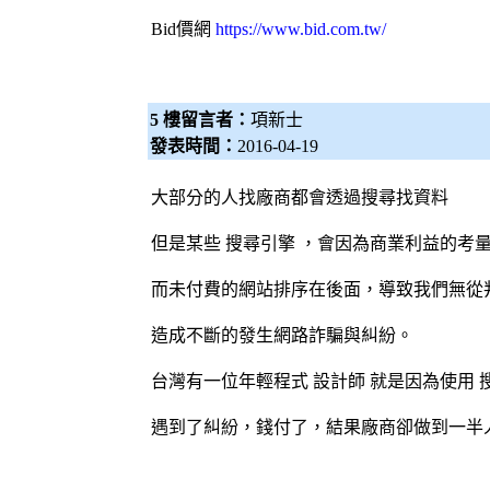
Bid價網
https://www.bid.com.tw/
5 樓留言者：
項新士
發表時間：
2016-04-19
大部分的人找廠商都會透過搜尋找資料
但是某些
搜尋引擎
，會因為商業利益的考量
而未付費的網站排序在後面，導致我們無從
造成不斷的發生網路詐騙與糾紛。
台灣有一位年輕程式
設計師
就是因為使用
遇到了糾紛，錢付了，結果廠商卻做到一半