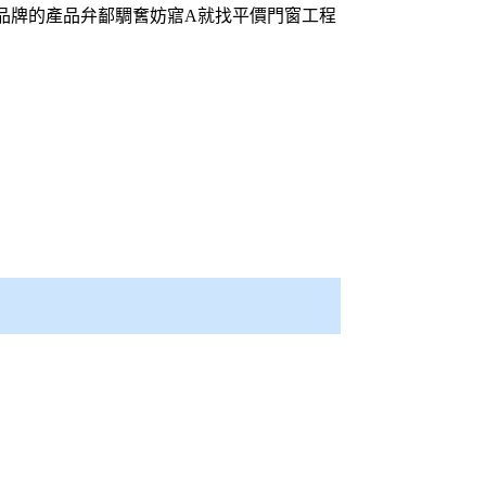
牌的產品弁鄐騆𡚒妨寣A就找平價
門窗工程