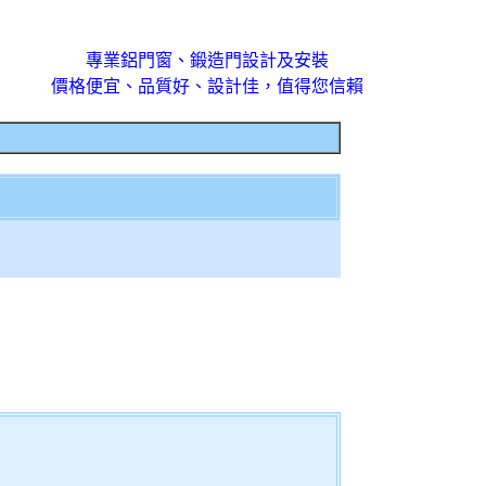
專業鋁門窗、鍛造門設計及安裝
價格便宜、品質好、設計佳，值得您信賴