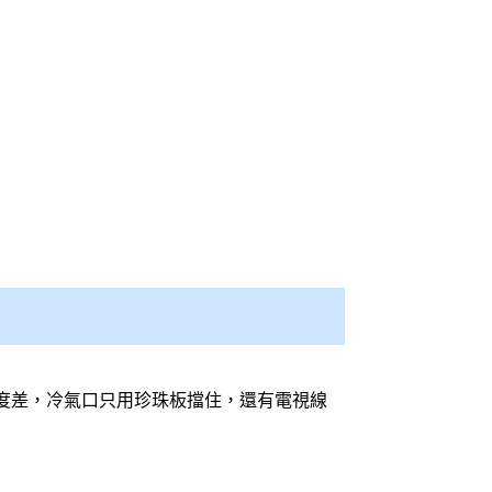
度差，冷氣口只用珍珠板擋住，還有電視線