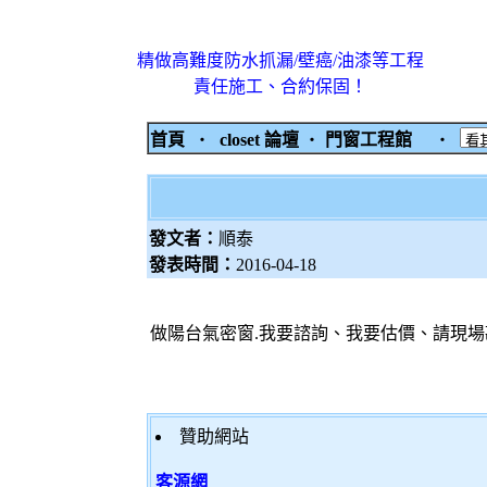
精做高難度防水抓漏/壁癌/油漆等工程
責任施工、合約保固！
首頁
‧
closet 論壇
‧
門窗工程館
‧
發文者：
順泰
發表時間：
2016-04-18
做陽台氣密窗.我要諮詢、我要估價、請現場
贊助網站
客源網