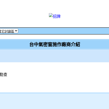
台中氣密窗施作廠商介紹
勘查