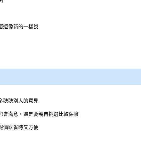
制
窗還像新的一樣說
多聽聽別人的意見
也會滿意，還是要親自挑選比較保險
報價既省時又方便