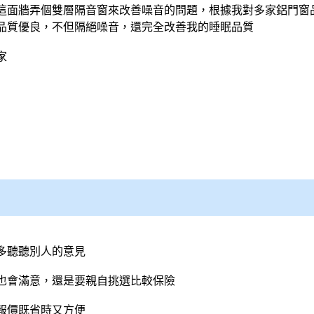
這面牆弄個雙層隔音窗來改善噪音的問題，根據我對多家鋁門窗品
品質優良，不但隔絕噪音，還完全改善我的睡眠品質
家
多聽聽別人的意見
也會滿意，還是要親自挑選比較保險
報價既省時又方便