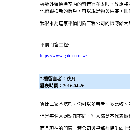
導致外頭傳進室內的聲音實在太吵，故想將
他們跟換新的窗戶，可以說是物美價廉，且
我很推薦這家平價
門窗工程
公司的師傅給大
平價
門窗工程
:
https://www.gate.com.tw/
7 樓留言者：
秋凡
發表時間：
2016-04-26
貨比三家不吃虧，你可以多看看、多比較、
但是每個人觀點都不同，別人滿意不代表你
而且現在的
門窗工程
公司幾乎都有提供線上