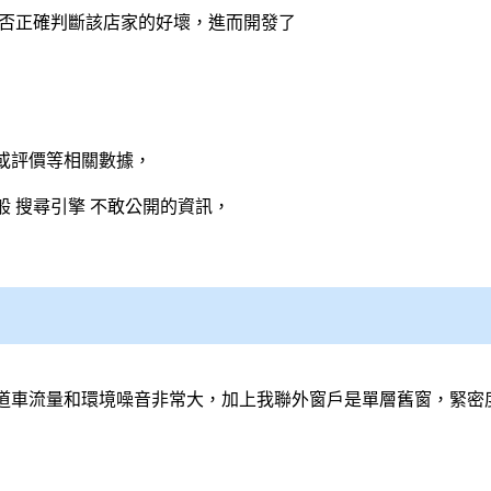
能否正確判斷該店家的好壞，進而開發了
或評價等相關數據，
般
搜尋引擎
不敢公開的資訊，
道車流量和環境噪音非常大，加上我聯外窗戶是單層舊窗，緊密