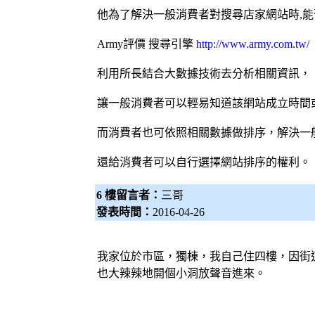
他為了解決一般消費者對搜尋店家網站時,
Army評價
搜尋引擎
http://www.army.com.tw/
利用所長結合大數據技術去分析相關資訊，
讓一般消費者可以輕易知道該網站成立時間
而消費者也可依照相關數據做排序，解決一
還給消費者可以自行選擇網站排序的權利。
6 樓留言者：
三哥
發表時間：
2016-04-26
我家位於市區，獨棟，我自己住四樓，因街
也大辣辣地開個小洞放聲音進來。