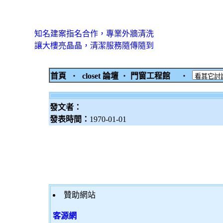
知名建案指名合作，專業外牆清洗
讓大樓亮晶晶，清潔服務隨傳隨到
首頁
‧
closet 論壇
‧
門窗工程館
‧
發文者：
發表時間：
1970-01-01
贊助網站
客源網