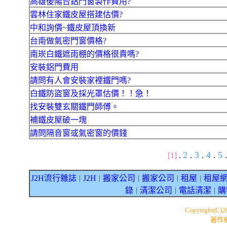
高雄後陽台鋁門窗製作費用?
雲林住家鐵皮屋搭建估價?
中和詢價~鐵皮屋頂換新
台南做氣密門窗價格?
南崁白鐵遮雨棚的價格很貴嗎?
安裝鋁門費用
請問有人會安裝家裡鐵門嗎?
白鐵防盜窗及採光罩估價！！急！
找安裝雙玄關鐵門師傅。
補鐵皮屋破一塊
請問隔音窗或氣密窗的價錢
2
3
4
5
[1]
.
.
.
.
.
J2H流行雜誌
J2H
搬家公司
搬家公司
租屋
租屋
｜
｜
｜
｜
｜
錄
清潔公司
電話清潔
購
｜
｜
｜
Copyright(C)
著作