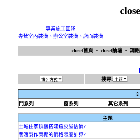
clo
專業施工團隊
專營室內裝潢、辦公室裝潢、店面裝潢
closet首頁
‧
closet論壇
‧
鋼
搜尋:
※
門系列
窗系列
其它系列
主題
土城住家頂樓搭建鐵皮屋估價?
關渡製作雨棚的價格怎麼計算?