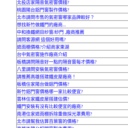
北投店家隔音氣密窗價錢?
桃園陽台鋁門窗製作價格?
北市請問市售的氣密窗哪家品牌較好？
想找新竹做鐵門的廠商...
中和換鐵網目紗窗/紗門 ,廠商推薦
請問客源網 這個好用嗎?
遮雨棚價格?介紹商家東湖
台中氣密窗施作廠商介紹
板橋請問隔音好一點的隔音窗每才價格?
八里請問安裝氣密窗價格?
請推薦高雄搭建鐵皮屋廠商！
板橋住家陽台做鋁門價格?
新竹鋁門窗價格哪一家比較便宜?
雲林住家鐵皮屋搭建估價?
鐵門安裝有沒有比較便宜的廠商?
南港住家遮雨棚拆除重做採光罩費用?
北市請幫我估算百葉窗的價格?